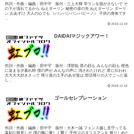
作詞・作曲・編曲：田中守 振付：三上大輝 学ランを脱がさないで そ
の下が濡れてるから ねえダーリン 秘密の扉の先 ねえダーリン ダーリ
ン おあずけ 大人の心でも （バンバンバンバビーノ） 子供の身体です
...
2019.12.19
DAIDAIマジックアワー！
虹ソン
作詞・作曲・編曲：田中守 振付：澤部拓 君の顔も みんなの顔も 橙色
に染まる夕暮れ時 僕の声が みんなの声に 消されたけれど 君に伝われ
大大大大好きさって 帰り道の土手のあぜ道は 部活帰りの人でごった返
し...
2019.12.18
ゴールセレブレーション
虹ソン
作詞・作曲・編曲：田中守 振付：大木一誠 フェンス越し見守ってる
真剣な眼差しが 僕の胸に優しく響く 手作りのタリスマンを 握りしめた