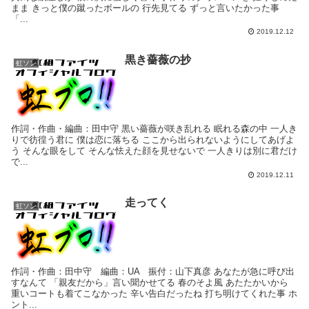
まま きっと僕の蹴ったボールの 行先見てる ずっと言いたかった事
「...
2019.12.12
黒き薔薇の抄
虹ソン
作詞・作曲・編曲：田中守 黒い薔薇が咲き乱れる 眠れる森の中 一人き
りで彷徨う君に 僕は恋に落ちる ここから出られないようにしてあげよ
う そんな眼をして そんな怯えた顔を見せないで 一人きりは別に君だけ
で...
2019.12.11
走ってく
虹ソン
作詞・作曲：田中守 編曲：UA 振付：山下真彦 あなたが急に呼び出
すなんて 「親友だから」言い聞かせてる 春のそよ風 あたたかいから
重いコートも着てこなかった 辛い告白だったね 打ち明けてくれた事 ホ
ント...