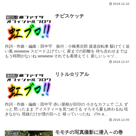
2019.12.10
チビスケッチ
虹ソン
作詞・作曲・編曲：田中守 振付：小橋勇次郎 坂道自転車 駆けてく追
い風 wowwow スピード上げていく 家までの距離を 待ち合わせまでは
もう時間がないね wowwow それでも着替えてく 新しいシャツ...
2019.12.07
リトル☆リアル
未分類
作詞・作曲・編曲：田中守 赤い屋根が目印の 小さなカフェで 二人 ず
っと 黙ったまま アイスティーを見つめてる そろそろ夏も終わるね 呟
きながら 視線だけが僕の目へと 移っていったね （I'm a...
2019.12.05
モモチの写真撮影に潜入～の巻
課外授業