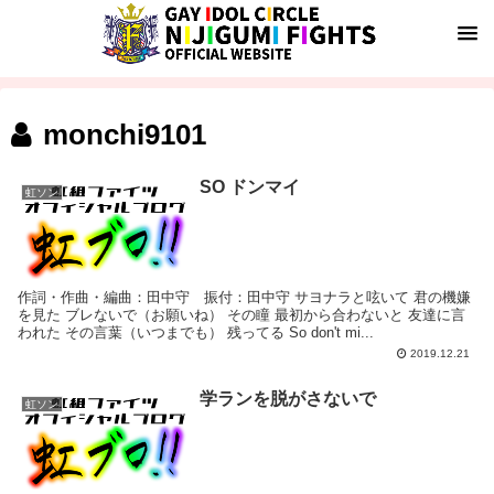
monchi9101
SO ドンマイ
虹ソン
作詞・作曲・編曲：田中守 振付：田中守 サヨナラと呟いて 君の機嫌
を見た ブレないで（お願いね） その瞳 最初から合わないと 友達に言
われた その言葉（いつまでも） 残ってる So don't mi...
2019.12.21
学ランを脱がさないで
虹ソン