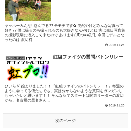
ヤッホーみんな!!忍んでる?? モモチです✿ 突然やけどみんな写真って
好き?? 僕は撮るのも撮られるのも大好きなんやけどね!実は先日写真集
の撮影現場に潜入して来たので あります(`Д́)つ==卍卍 今回モデルとな
ったのは 渡辺柊...
2019.11.25
虹組ファイツの質問バトンリレー
バトンリレー
ひいらぎ 始まりました！！『虹組ファイツのバトンリレー！』毎週の
ように会ってる僕たちでも、実は分からないような質問をガンガンし
ちゃいたいと思います！！ そんな訳でスタートは関東リーダーの渡辺
から、名古屋の星名さん...
2019.11.25
次のページ