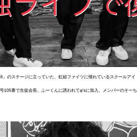
OP VOL.8」のステージに立っていた、虹組ファイツに憧れているスクールア
番号105番で生徒会長、ふーくんに誘われてφ’sに加入、メンバーのそ