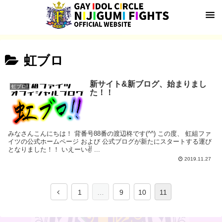
虹ブロ
新サイト&新ブログ、始まりまし
虹ブロ!
た！！
みなさんこんにちは！ 背番号88番の渡辺柊です(^^) この度、 虹組ファ
イツの公式ホームページ および 公式ブログが新たにスタートする運び
となりました！！ いえーい✌️ ...
2019.11.27
1
…
9
10
11