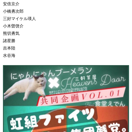
安倍京介
小橋勇次郎
三好マイケル瑛人
小木曽啓介
熊切勇気
諸星勝
吉本陸
水谷海