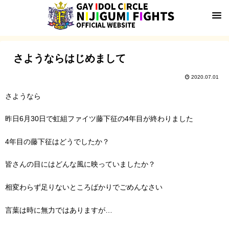
さようならはじめまして
2020.07.01
さようなら
昨日
6
月
30
日で虹組ファイツ藤下征の
4
年目が終わりました
4
年目の藤下征はどうでしたか？
皆さんの目にはどんな風に映っていましたか？
相変わらず足りないところばかりでごめんなさい
言葉は時に無力ではありますが
…