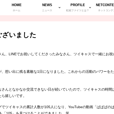
HOME
NEWS
PROFILE
NETCONTE
ホーム
ニュース
虹組ファイツとは？
ネットコンテ
ございました
ん、LINEでお祝いしてくださったみなさん、ツイキャスで一緒にお祝
が、想い出に残る素敵な1日になりました。これからの活動のパワーを
なさんとなかなか交流できない日が続いていたので、ツイキャスの時間
たら嬉しいです。
でツイキャスの累計人数が105人になり、YouTubeの動画「ぱぱぱ
つも「105」を見つけることができました。笑