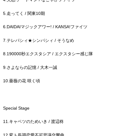
5.走ってく / 関東10期
6.DAIDAIマジックアワー! / KANSA!ファイツ
7.テレパシィ★シンパシィ / そうなめ
8.190000秒エクスタシア / エクスタシー感じ隊
9.さよならの記憶 / 大木一誠
10.薔薇の花 咲く頃
Special Stage
11.キャベツのためいき / 渡辺柊
12.変ト長調恋愛不可思議交響曲