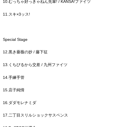
10.むっちゃ好っきゃねん先輩! / KANSA!ファイツ
11.スキ×3ッス!
Special Stage
12.黒き薔薇の抄 / 藤下征
13.くちびるから交差 / 九州ファイツ
14.手練手管
15.店子純情
16.ダダモレナミダ
17.二丁目スリルショックサスペンス