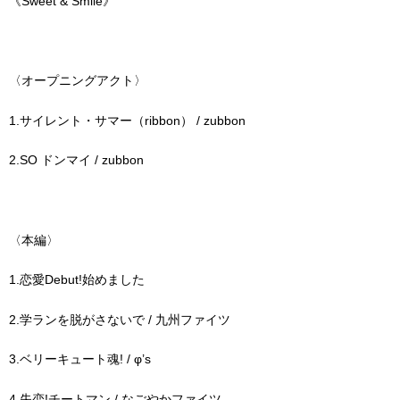
《Sweet & Smile》
〈オープニングアクト〉
1.サイレント・サマー（ribbon） / zubbon
2.SO ドンマイ / zubbon
〈本編〉
1.恋愛Debut!始めました
2.学ランを脱がさないで / 九州ファイツ
3.ベリーキュート魂! / φ’s
4.失恋!チートマン / なごやかファイツ