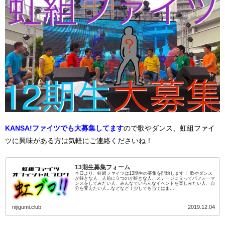
KANSA!ファイツでも大募集してます
ので歌やダンス、虹組ファイ
ツに興味がある方は気軽にご連絡くださいね！
13期生募集フォーム
本日より、虹組ファイツは13期生の募集を開始します！ 歌やダンス
が好きな人、人前に立つのが好きな人、ステージに立ってパフォーマ
ンスをしてみたい人、みんなでいろんなイベントを楽しみたい人、自
分を変えたい人…などなど！少しでも当てはま...
nijigumi.club
2019.12.04