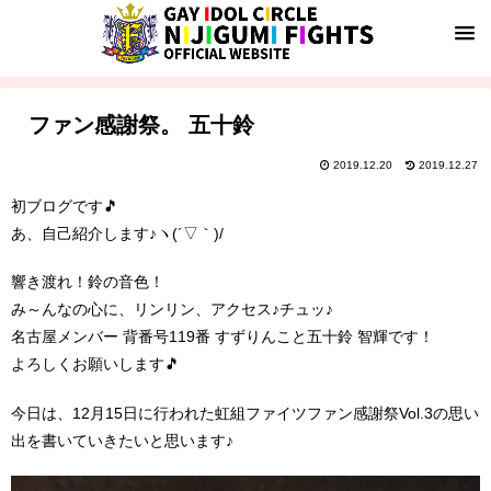
ファン感謝祭。 五十鈴
2019.12.20
2019.12.27
初ブログです🎵
あ、自己紹介します♪ヽ(´▽｀)/
響き渡れ！鈴の音色！
み～んなの心に、リンリン、アクセス♪チュッ♪
名古屋メンバー 背番号119番 すずりんこと五十鈴 智輝です！
よろしくお願いします🎵
今日は、12月15日に行われた虹組ファイツファン感謝祭Vol.3の思い
出を書いていきたいと思います♪